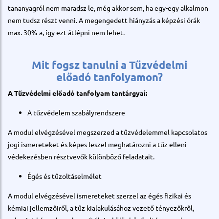
tananyagról nem maradsz le, még akkor sem, ha egy-egy alkalmon
nem tudsz részt venni. A megengedett hiányzás a képzési órák
max. 30%-a, így ezt átlépni nem lehet.
Mit fogsz tanulni a Tűzvédelmi
előadó tanfolyamon?
A Tűzvédelmi előadó tanfolyam tantárgyai:
A tűzvédelem szabályrendszere
A modul elvégzésével megszerzed a tűzvédelemmel kapcsolatos
jogi ismereteket és képes leszel meghatározni a tűz elleni
védekezésben résztvevők különböző feladatait.
Égés és tűzoltáselmélet
A modul elvégzésével ismereteket szerzel az égés fizikai és
kémiai jellemzőiről, a tűz kialakulásához vezető tényezőkről,