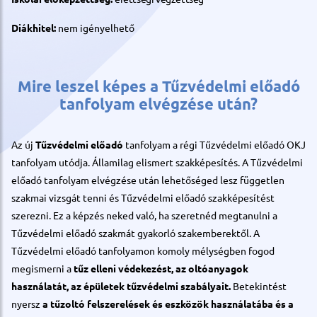
Diákhitel:
nem igényelhető
Mire leszel képes a Tűzvédelmi előadó
tanfolyam elvégzése után?
Az új
Tűzvédelmi előadó
tanfolyam a régi Tűzvédelmi előadó OKJ
tanfolyam utódja. Államilag elismert szakképesítés. A Tűzvédelmi
előadó tanfolyam elvégzése után lehetőséged lesz független
szakmai vizsgát tenni és Tűzvédelmi előadó szakképesítést
szerezni. Ez a képzés neked való, ha szeretnéd megtanulni a
Tűzvédelmi előadó szakmát gyakorló szakemberektől. A
Tűzvédelmi előadó tanfolyamon komoly mélységben fogod
megismerni a
tűz elleni védekezést, az oltóanyagok
használatát, az épületek tűzvédelmi szabályait.
Betekintést
nyersz
a tűzoltó felszerelések és eszközök használatába és a