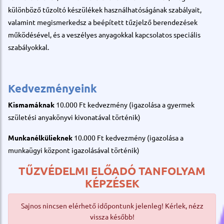
különböző tűzoltó készülékek használhatóságának szabályait,
valamint megismerkedsz a beépített tűzjelző berendezések
működésével, és a veszélyes anyagokkal kapcsolatos speciális
szabályokkal.
Kedvezményeink
Kismamáknak
10.000 Ft kedvezmény (igazolása a gyermek
születési anyakönyvi kivonatával történik)
Munkanélkülieknek
10.000 Ft kedvezmény (igazolása a
munkaügyi központ igazolásával történik)
TŰZVÉDELMI ELŐADÓ TANFOLYAM
KÉPZÉSEK
Sajnos nincsen elérhető időpontunk jelenleg! Kérlek, nézz
vissza később!