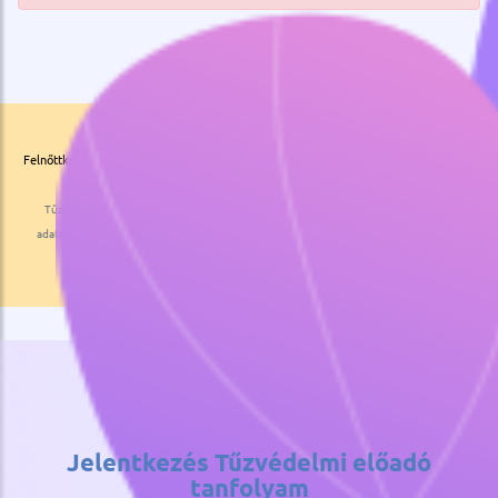
Jelentkezem
Felnőttképzési nyilvántartási szám: B/2022/000059 | Felnőttképzési Engedélyszám:
E/2022/000012
Tűzvédelmi előadó tanfolyam
|
Munkavédelmi előadó tanfolyam
|
Számítógépes
adatrögzítő tanfolyam
|
Általános szerződési feltételek
|
Informatikai tanfolyamok
|
Adatkezelési nyilatkozat
|
Gépíró tanfolyam
Jelentkezés Tűzvédelmi előadó
tanfolyam