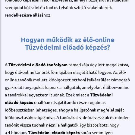
szempontból szintén fontos felsőbb szintű szakemberek
rendelkezésre állásához.
Hogyan működik az élő-online
Tűzvédelmi előadó képzés?
A
Tűzvédelmi előadó
tanfolyam
tematikája úgy lett megalkotva,
hogy élő-online tanórák formájában elsajátítható legyen. Az élő-
online tanórák mellett kidolgozott otthoni felkészülést támogató
gyakrolati anyagokat kapnak a hallgatók, amelyeket élőben-online
a tanárokkal egyeztetni tudnak. Ezek miatt a
Tűzvédelmi
előadó képzés
önállóan elsajátítandó része rugalmas
időbeosztásban lehetséges, ahogy a hallgatónak megfelel saját
időbeosztásához igazodva. A tanórákat videóra vesszük és minden
tanórát vissza tudnak nézni a hallgatók, így biztosított, hogy
a 4 hónapos
Tűzvédelmi előadó képzés
során semmilyen