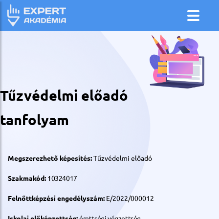
Tűzvédelmi előadó
tanfolyam
Megszerezhető képesítés:
Tűzvédelmi előadó
Szakmakód:
10324017
Felnőttképzési engedélyszám:
E/2022/000012
Iskolai előképzettség:
érettségi végzettség