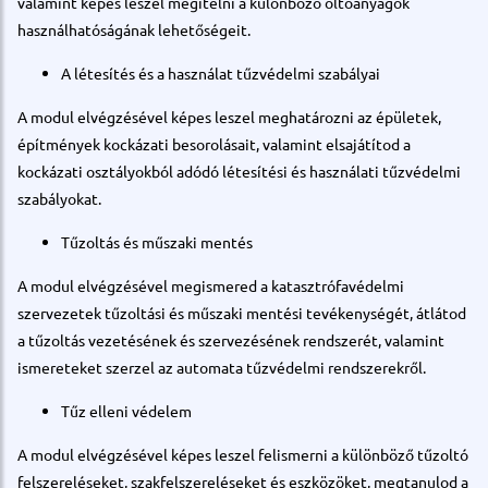
valamint képes leszel megítélni a különböző oltóanyagok
használhatóságának lehetőségeit.
A létesítés és a használat tűzvédelmi szabályai
A modul elvégzésével képes leszel meghatározni az épületek,
építmények kockázati besorolásait, valamint elsajátítod a
kockázati osztályokból adódó létesítési és használati tűzvédelmi
szabályokat.
Tűzoltás és műszaki mentés
A modul elvégzésével megismered a katasztrófavédelmi
szervezetek tűzoltási és műszaki mentési tevékenységét, átlátod
a tűzoltás vezetésének és szervezésének rendszerét, valamint
ismereteket szerzel az automata tűzvédelmi rendszerekről.
Tűz elleni védelem
A modul elvégzésével képes leszel felismerni a különböző tűzoltó
felszereléseket, szakfelszereléseket és eszközöket, megtanulod a