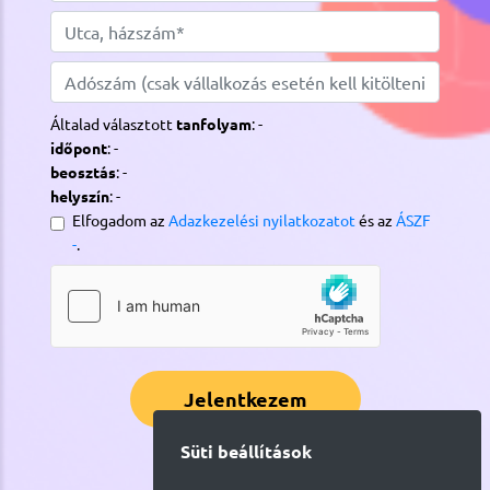
Általad választott
tanfolyam
:
-
időpont
:
-
beosztás
:
-
helyszín
:
-
Elfogadom az
Adazkezelési nyilatkozatot
és az
ÁSZF
-
.
Jelentkezem
Süti beállítások