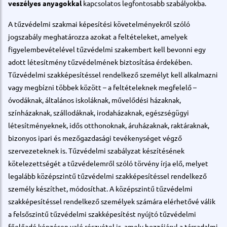
veszélyes anyagokkal
kapcsolatos legfontosabb szabályokba.
A tűzvédelmi szakmai képesítési követelményekről szóló
jogszabály meghatározza azokat a feltételeket, amelyek
figyelembevételével tűzvédelmi szakembert kell bevonni egy
adott létesítmény tűzvédelmének biztosítása érdekében.
Tűzvédelmi szakképesítéssel rendelkező személyt kell alkalmazni
vagy megbízni többek között – a feltételeknek megfelelő –
óvodáknak, általános iskoláknak, művelődési házaknak,
színházaknak, szállodáknak, irodaházaknak, egészségügyi
létesítményeknek, idős otthonoknak, áruházaknak, raktáraknak,
bizonyos ipari és mezőgazdasági tevékenységet végző
szervezeteknek is. Tűzvédelmi szabályzat készítésének
kötelezettségét a tűzvédelemről szóló törvény írja elő, melyet
legalább középszintű tűzvédelmi szakképesítéssel rendelkező
személy készíthet, módosíthat. A középszintű tűzvédelmi
szakképesítéssel rendelkező személyek számára elérhetővé válik
a felsőszintű tűzvédelmi szakképesítést nyújtó tűzvédelmi
főelőadó képzésen való részvétel is, amely hozzájárul a társadalmi