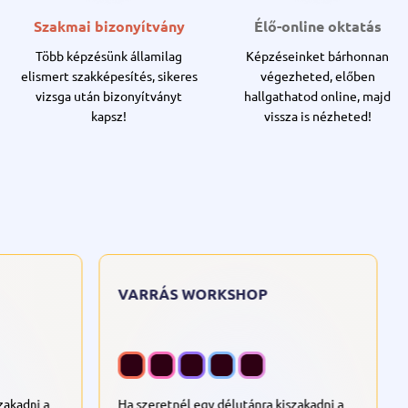
Szakmai bizonyítvány
Élő-online oktatás
Több képzésünk államilag
Képzéseinket bárhonnan
elismert szakképesítés, sikeres
végezheted, előben
vizsga után bizonyítványt
hallgathatod online, majd
kapsz!
vissza is nézheted!
HÍMZÉS WORKSHOP
oktatásban.
Ha szeretnél egy délutánra kiszakadni a