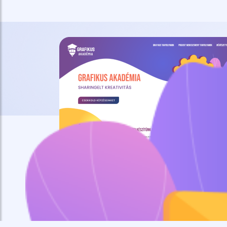
Digitális Marketing Akadémia
A Digitális Marketing Akadémiát azért alapítottuk, 
rendelkező hallgatókat indítsunk útnak a digitális 
több száz végzett hallgatóval büszkélkedhetünk.
Weboldal