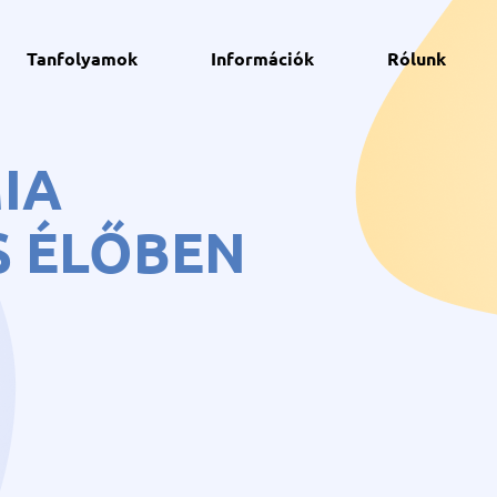
Tanfolyamok
Információk
Rólunk
IA
S ÉLŐBEN