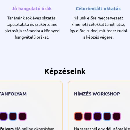
Jó hangulatú órák
Célorientált oktatás
Tanáraink sok éves oktatási
Nálunk előre megtervezett
tapasztalata és szakértelme
kimeneti célokkal tanulhatsz,
biztosítja számodra a könnyed
így előre tudod, mit fogsz tudni
hangvételű órákat.
a képzés végére.
Képzéseink
ANKÖZVETÍTŐ
GÉPÍRÓ TANFOLYAM
YAM
zvetítő
tanfolyam élő-online
Gépíró tanfolyam
élő-online 