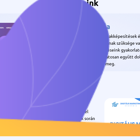
Intézményeink
Grafikus Akadémia
A Grafikus Akadémia a grafikai szakképesítések é
hiszünk abban, hogy a jó grafikusnak szüksége 
szakmai felkészültségre. A képzéseink gyakorlato
oktatás során leginkább folyamatosan együtt do
tapasztalás alapján ismerjetek meg.
Weboldal
hogy piacképes online marketing ismeretekkel
marketing szakmába. Eddigi oktatói munkánk során