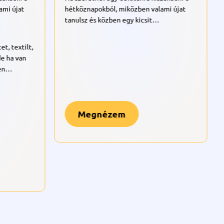
kor ez a
hétköznapokból, miközben valami újat
ó
tanulsz és közben egy kicsit
etből a
kikapcsolódsz, ez a három órás hímző
workshop pont neked való.
Az alapanyagokat – hímzőkeretet, textilt,
Megismerkedünk néhány alapöltéssel –
9.12.
cérnákat, tűt – mi biztosítjuk, de ha van
például a láncöltéssel, szaténöltéssel és
egy ruhadarabod, amire szívesen
csillagöltéssel – majd ezeket kipróbáljuk
hímeznék egy egyedi mintát, hozd
egy kisebb textilmintán, amit hazavihetsz
magaddal, és segítünk abban is, hogyan
vagy akár tovább is fejleszthetsz otthon.
helyezd rá az öltéseket. A minták között
A workshop során lépésről lépésre
találsz modernebb és klasszikusabb
haladunk, így kezdőknek is bátran
motívumokat is, de akár saját ötlettel is
ajánlott.
kísérletezhetsz.
Megnézem