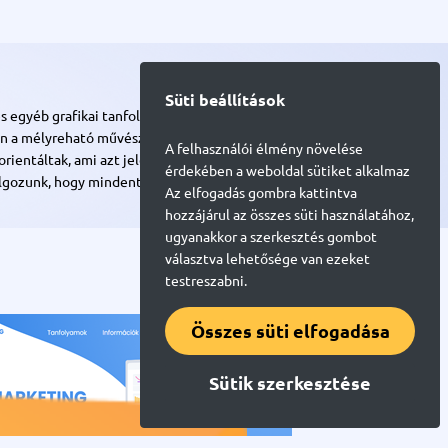
Süti beállítások
s egyéb grafikai tanfolyamok specialistája. Mi
van a mélyreható művészeti ismeretekre és megfelelő
A felhasználói élmény növelése
rientáltak, ami azt jelenti, hogy az élő-online
érdekében a weboldal sütiket alkalmaz
lgozunk, hogy mindent ki tudjatok próbálni és
Az elfogadás gombra kattintva
hozzájárul az összes süti használatához,
ugyanakkor a szerkesztés gombot
választva lehetősége van ezeket
testreszabni.
Összes süti elfogadása
Sütik szerkesztése