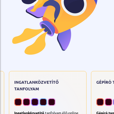
SZÁMÍTÓGÉPES ADATRÖGZÍTŐ
INGATL
TANFOLYAM
TANFOL
Az új Számítógépes adatrögzítő
Ingatlankö